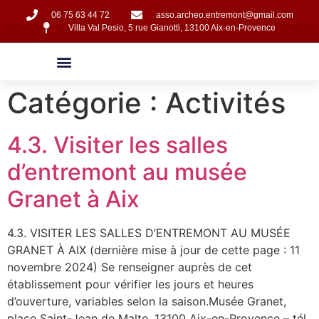
06 75 63 44 72
asso.archeo.entremont@gmail.com
Villa Val Pesio, 5 rue Gianotti, 13100 Aix-en-Provence
Catégorie :
Activités
4.3. Visiter les salles
d’entremont au musée
Granet à Aix
4.3. VISITER LES SALLES D’ENTREMONT AU MUSÉE
GRANET À AIX (dernière mise à jour de cette page : 11
novembre 2024) Se renseigner auprès de cet
établissement pour vérifier les jours et heures
d’ouverture, variables selon la saison.Musée Granet,
place Saint-Jean de Malte, 13100 Aix-en-Provence – tél.